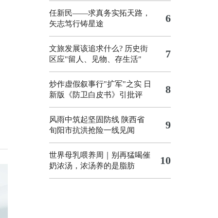
任新民——求真务实拓天路，
6
矢志笃行铸星途
文旅发展该追求什么?
历史街
7
区应"留人、见物、存生活"
炒作虚假叙事行"扩军"之实
日
8
新版《防卫白皮书》引批评
风雨中筑起坚固防线 陕西省
9
旬阳市抗洪抢险一线见闻
世界母乳喂养周｜别再猛喝催
10
奶浓汤，浓汤养的是脂肪