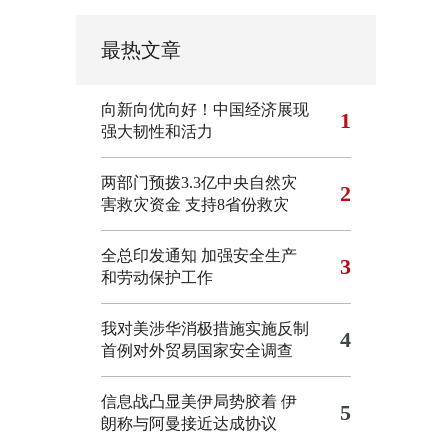
最热文章
向新向优向好！中国经济展现
1
强大韧性和活力
两部门预拨3.3亿中央自然灾
2
害救灾资金 支持8省份救灾
全总印发通知 加强安全生产
3
和劳动保护工作
我对美涉华消极措施实施反制
4
首例对外贸易国家安全调查
信息战凸显美伊局势胶着
伊
5
朗称与阿曼接近达成协议