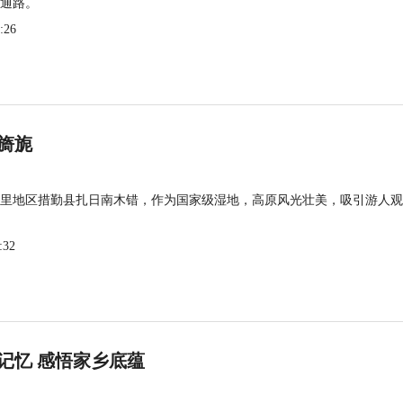
通路。
:26
旖旎
里地区措勤县扎日南木错，作为国家级湿地，高原风光壮美，吸引游人观
:32
记忆 感悟家乡底蕴