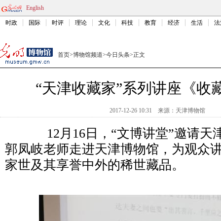
English
时政
国际
时评
理论
文化
科技
教育
经济
生活
法
首页
>
博物馆频道
>
今日头条
>
正文
“天津收藏家”系列讲座《收
2017-12-26 10:31
来源：
天津博物馆
12月16日，“文博讲堂”邀请天
郭凤岐老师走进天津博物馆，为观众
家世及其享誉中外的稀世藏品。